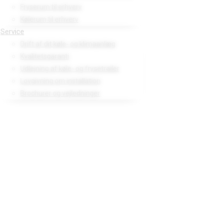
Fryserum til erhverv
Kølerum til erhverv
Service
Drift af dit køle- og klimaanlæg
Kvalitetsgaranti
Udlejning af køle- og frysetrailer
Lovgivning om installation
Brochurer og vejledninger