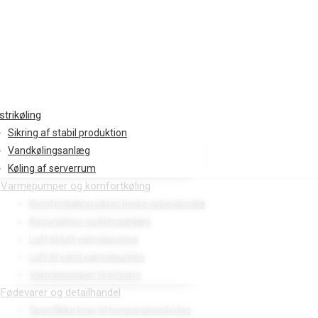
strikøling
Sikring af stabil produktion
Vandkølingsanlæg
Køling af serverrum
Varmepumper og komfortkøling
Komfortkøling sikrer bedre arbejdsmiljø
Aircondition og klimaanlæg
Luft til luft varmepumpe
Luft til vand varmepumpe
Varmepumper til erhverv
Fødevarer og detailhandel
Specifikke krav til temperaturstyring