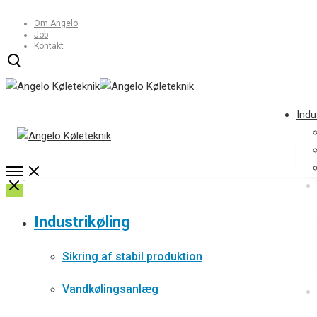
Om Angelo
Job
Kontakt
Open
Søg
modal
Indu
Open
Menu
Close
Industrikøling
Sikring af stabil produktion
Vandkølingsanlæg