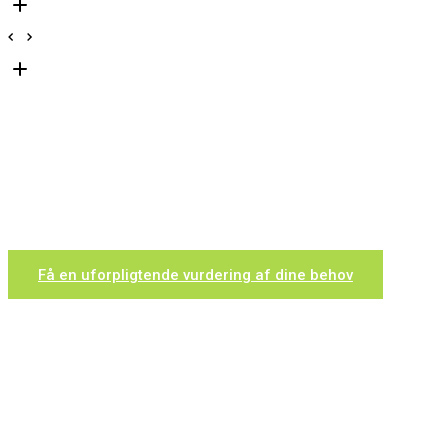
OPTIMALT INDEKLIMA TIL PRIVATE OG ERHVERV
Angelo Køleteknik proj
køle- og klimaanlæg i
Få en uforpligtende vurdering af dine behov