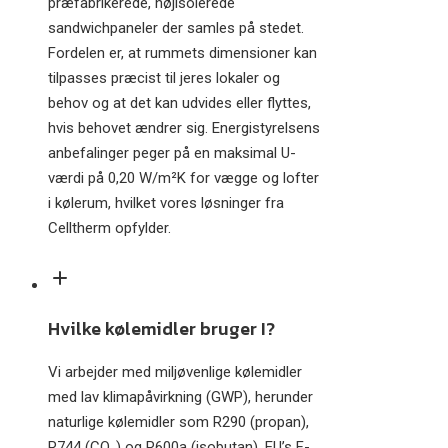
præfabrikerede, højisolerede
sandwichpaneler der samles på stedet.
Fordelen er, at rummets dimensioner kan
tilpasses præcist til jeres lokaler og
behov og at det kan udvides eller flyttes,
hvis behovet ændrer sig. Energistyrelsens
anbefalinger peger på en maksimal U-
værdi på 0,20 W/m²K for vægge og lofter
i kølerum, hvilket vores løsninger fra
Celltherm opfylder.
Hvilke kølemidler bruger I?
Vi arbejder med miljøvenlige kølemidler
med lav klimapåvirkning (GWP), herunder
naturlige kølemidler som R290 (propan),
R744 (CO₂) og R600a (isobutan). EU’s F-