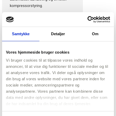
kompressorstyring.
Velegnet til: Virksomheder med fokus
på driftsøkonomi og bæredygtighed
eller hvor energiforbruget er en
Samtykke
Detaljer
Om
væsentlig driftsomkostning.
Vores hjemmeside bruger cookies
Vi bruger cookies til at tilpasse vores indhold og
annoncer, til at vise dig funktioner til sociale medier og til
at analysere vores trafik. Vi deler også oplysninger om
Vi leverer kølerum til alle
din brug af vores website med vores partnere inden for
brancher
sociale medier, annonceringspartnere og
analysepartnere. Vores partnere kan kombinere disse
data med andre oplysninger, du har givet dem, eller som
Vores erfaring er, at den rigtige rådgivning er
de har indsamlet fra din brug af deres tjenester.
helt nødvendig for at opnå en professionel og
holdbar løsning. De krav et kølerum skal opfylde